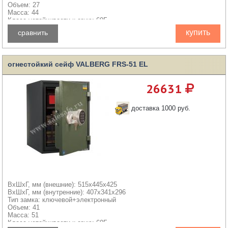
Объем: 27
Масса: 44
Класс устойчивости к огню: 60Б
купить
сравнить
огнестойкий сейф VALBERG FRS-51 EL
26631
доставка 1000 руб.
ВхШхГ, мм (внешние): 515x445x425
ВхШхГ, мм (внутренние): 407x341x296
Тип замка: ключевой+электронный
Объем: 41
Масса: 51
Класс устойчивости к огню: 60Б