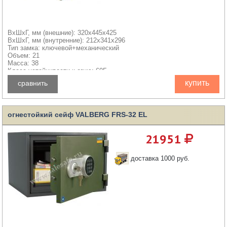
ВхШхГ, мм (внешние): 320x445x425
ВхШхГ, мм (внутренние): 212x341x296
Тип замка: ключевой+механический
Объем: 21
Масса: 38
Класс устойчивости к огню: 60Б
купить
сравнить
огнестойкий сейф VALBERG FRS-32 EL
21951
доставка 1000 руб.