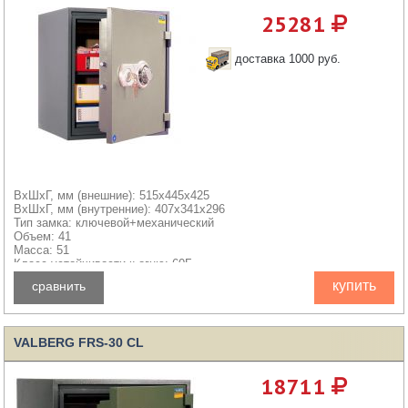
25281
доставка 1000 руб.
ВхШхГ, мм (внешние): 515x445x425
ВхШхГ, мм (внутренние): 407x341x296
Тип замка: ключевой+механический
Объем: 41
Масса: 51
Класс устойчивости к огню: 60Б
купить
сравнить
VALBERG FRS-30 CL
18711