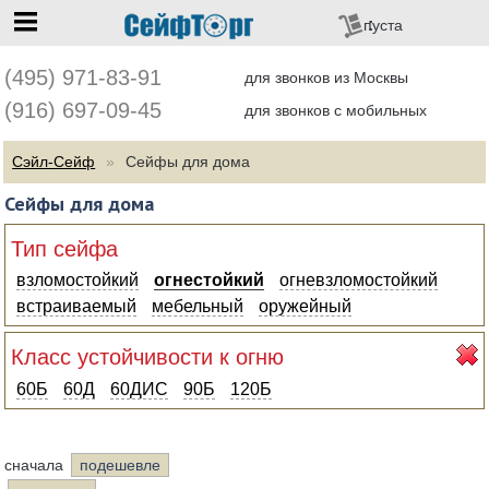
перейти на главную
пуста
(495) 971-83-91
для звонков из Москвы
(916) 697-09-45
для звонков с мобильных
Сэйл-Сейф
Сейфы для дома
Сейфы для дома
Тип сейфа
взломостойкий
огнестойкий
огневзломостойкий
встраиваемый
мебельный
оружейный
Класс устойчивости к огню
60Б
60Д
60ДИС
90Б
120Б
сначала
подешевле