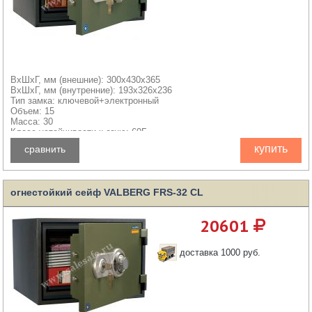
ВхШхГ, мм (внешние): 300x430x365
ВхШхГ, мм (внутренние): 193x326x236
Тип замка: ключевой+электронный
Объем: 15
Масса: 30
Класс устойчивости к огню: 60Б
купить
сравнить
огнестойкий сейф VALBERG FRS-32 CL
20601
доставка 1000 руб.