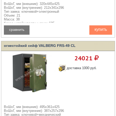
ВхШхГ, мм (внешние): 320x445x425
ВхШхГ, мм (внутренние): 212x341x296
Тип замка: ключевой+электронный
Объем: 21
Масса: 38
Класс устойчивости к огню: 60Б
купить
сравнить
огнестойкий сейф VALBERG FRS-49 CL
24021
доставка 1000 руб.
ВхШхГ, мм (внешние): 495x361x425
ВхШхГ, мм (внутренние): 387x257x296
Тип замка: ключевой+механический