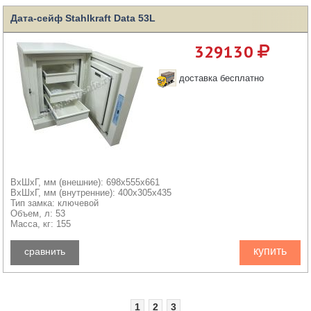
Дата-сейф Stahlkraft Data 53L
329130
доставка бесплатно
ВхШхГ, мм (внешние): 698x555x661
ВхШхГ, мм (внутренние): 400x305x435
Тип замка: ключевой
Объем, л: 53
Масса, кг: 155
купить
сравнить
1
2
3