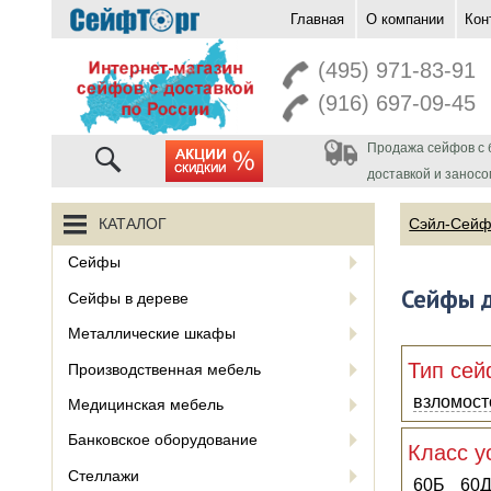
Главная
О компании
Кон
перейти на главную
(495) 971-83-91
(916) 697-09-45
Продажа сейфов с 
акции
доставкой и заносо
КАТАЛОГ
Сэйл-Сей
Сейфы
Сейфы 
Сейфы в дереве
Металлические шкафы
Тип се
Производственная мебель
взломост
Медицинская мебель
Банковское оборудование
Класс у
Стеллажи
60Б
60