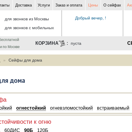
такты
Доставка
Услуги
Заказ и оплата
Цены
О сейфах
Ак
Добрый вечер, !
для звонков из Москвы
для звонков с мобильных
бесплатной
С
пуста
м по Москве
ф
Сейфы для дома
для дома
йфа
ойкий
огнестойкий
огневзломостойкий
встраиваемый
стойчивости к огню
Д
60ДИС
90Б
120Б