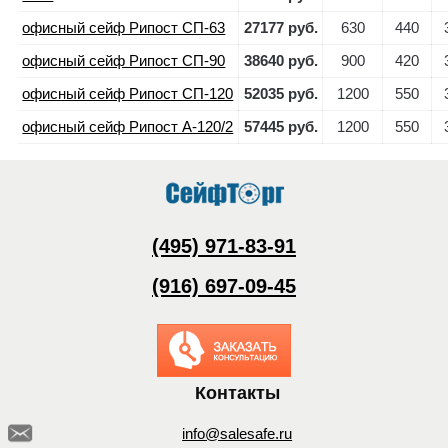
офисный сейф Рипост СП-63
27177 руб.
630
440
офисный сейф Рипост СП-90
38640 руб.
900
420
офисный сейф Рипост СП-120
52035 руб.
1200
550
офисный сейф Рипост А-120/2
57445 руб.
1200
550
(495) 971-83-91
(916) 697-09-45
Заказать обратный
звонок
Контакты
info@salesafe.ru