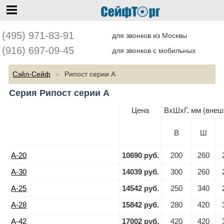
перейти на главную
(495) 971-83-91
для звонков из Москвы
(916) 697-09-45
для звонков с мобильных
Сэйл-Сейф
Рипост серии А
Серия Рипост серии А
Цена
ВхШхГ, мм (внеш
В
Ш
А-20
10690 руб.
200
260
А-30
14039 руб.
300
260
А-25
14542 руб.
250
340
А-28
15842 руб.
280
420
А-42
17002 руб.
420
420