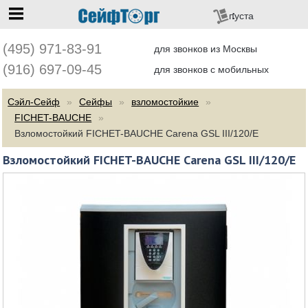
перейти на главную
пуста
(495) 971-83-91
для звонков из Москвы
(916) 697-09-45
для звонков с мобильных
Сэйл-Сейф
Сейфы
взломостойкие
FICHET-BAUCHE
Взломостойкий FICHET-BAUCHE Carena GSL III/120/E
Взломостойкий FICHET-BAUCHE Carena GSL III/120/E