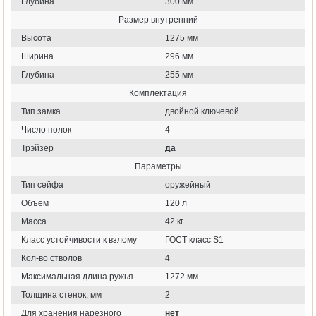
Глубина
300 мм
Размер внутренний
Высота
1275 мм
Ширина
296 мм
Глубина
255 мм
Комплектация
Тип замка
двойной ключевой
Число полок
4
Трэйзер
да
Параметры
Тип сейфа
оружейный
Объем
120 л
Масса
42 кг
Класс устойчивости к взлому
ГОСТ класс S1
Кол-во стволов
4
Максимальная длина ружья
1272 мм
Толщина стенок, мм
2
Для хранения нарезного
нет