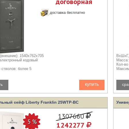
договорная
доставка бесплатно
(внешние): 1540x762x705
ВхШхГ,
 электронный кодовый
Масса:
Кол-во
 стволов: более 5
Максим
купить
ть
сра
ьный сейф Liberty Franklin 25WTP-BC
Униве
1307660
1242277