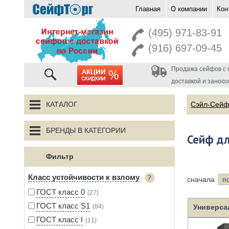
Главная
О компании
Кон
перейти на главную
(495) 971-83-91
(916) 697-09-45
Продажа сейфов с 
акции
доставкой и заносо
КАТАЛОГ
Сэйл-Сей
БРЕНДЫ В КАТЕГОРИИ
Сейф дл
Фильтр
Класс устойчивости к взлому
сначала
п
ГОСТ класс 0
27
ГОСТ класс S1
84
Универсал
ГОСТ класс I
11