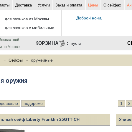
такты
Доставка
Услуги
Заказ и оплата
Цены
О сейфах
Ак
Доброй ночи, !
для звонков из Москвы
для звонков с мобильных
бесплатной
С
пуста
м по Москве
ф
Сейфы
оружейные
я оружия
одешевле
подороже
1
2
ьный сейф Liberty Franklin 25GTT-CH
Униве