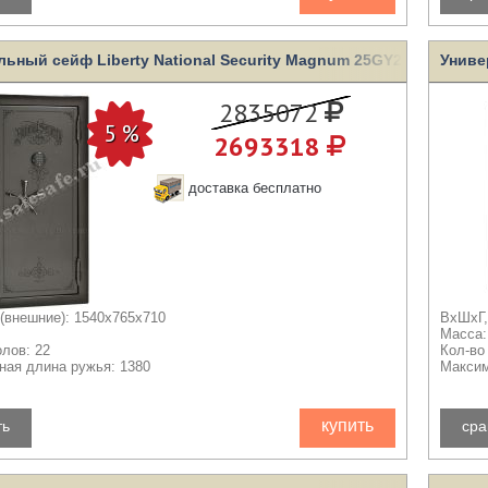
ьный сейф Liberty National Security Magnum 25GY2-BC
Униве
2835072
2693318
доставка бесплатно
(внешние): 1540x765x710
ВхШхГ,
Масса:
олов: 22
Кол-во
ая длина ружья: 1380
Максим
купить
ть
сра