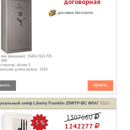
договорная
доставка бесплатно
 мм (внешние): 1540x762x705
 300
 стволов: более 5
альная длина ружья: 1415
купить
внить
рсальный сейф Liberty Franklin 25WTP-BC ФЛАГ США
1307660
1242277