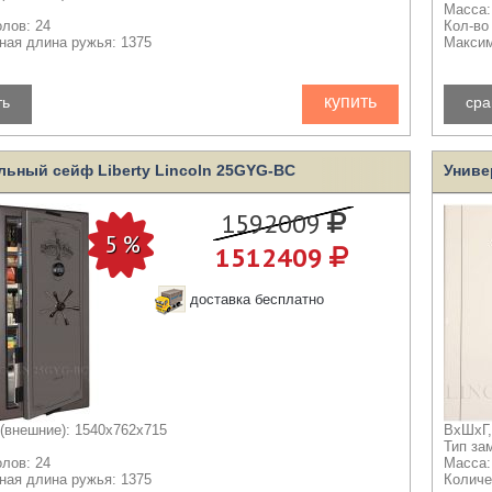
Масса:
олов: 24
Кол-во
ая длина ружья: 1375
Максим
купить
ть
сра
льный сейф Liberty Lincoln 25GYG-BC
Униве
1592009
1512409
доставка бесплатно
(внешние): 1540x762x715
ВхШхГ,
Тип за
олов: 24
Масса:
ая длина ружья: 1375
Количе