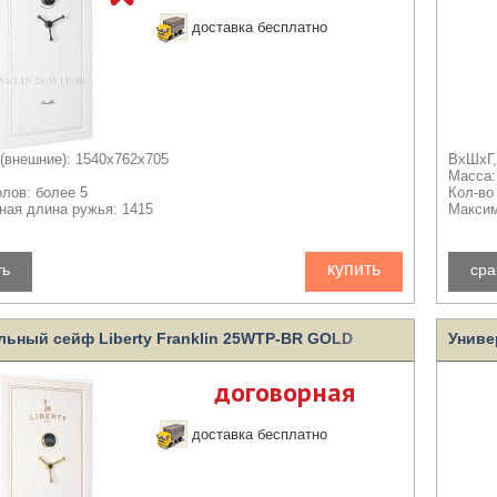
доставка бесплатно
(внешние): 1540x762x705
ВхШхГ,
Масса:
олов: более 5
Кол-во
ая длина ружья: 1415
Максим
купить
ть
сра
льный сейф Liberty Franklin 25WTP-BR GOLD
Униве
договорная
доставка бесплатно