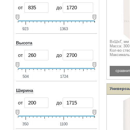
от
до
923
1363
ВхШхГ, мм 
Высота
Масса: 300
Кол-во ств
от
до
Максимальн
сравни
504
1724
Универса
Ширина
от
до
350
1100