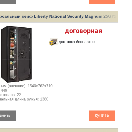
рсальный сейф Liberty National Security Magnum 25GY2-BC T
договорная
доставка бесплатно
 мм (внешние): 1540x762x710
 449
 стволов: 22
альная длина ружья: 1380
купить
внить