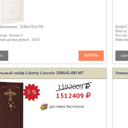
(внешние): 1540x762x705
ВхШхГ,
Масса:
олов: более 5
Кол-во
ая длина ружья: 1415
Максим
купить
ть
сра
льный сейф Liberty Lincoln 25BUG-BR MT
Униве
1592009
1512409
доставка бесплатно