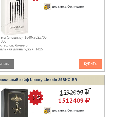
доставка бесплатно
 мм (внешние): 1540x762x705
 300
 стволов: более 5
альная длина ружья: 1415
купить
внить
рсальный сейф Liberty Lincoln 25BKG-BR
1592009
1512409
доставка бесплатно