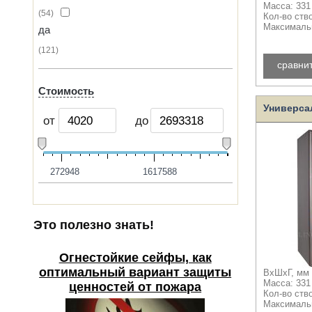
Масса: 331
54
Кол-во ств
Максимальн
да
121
сравни
Стоимость
Универса
от
до
272948
1617588
Это полезно знать!
Огнестойкие сейфы, как
оптимальный вариант защиты
ВхШхГ, мм 
Масса: 331
ценностей от пожара
Кол-во ств
Максимальн