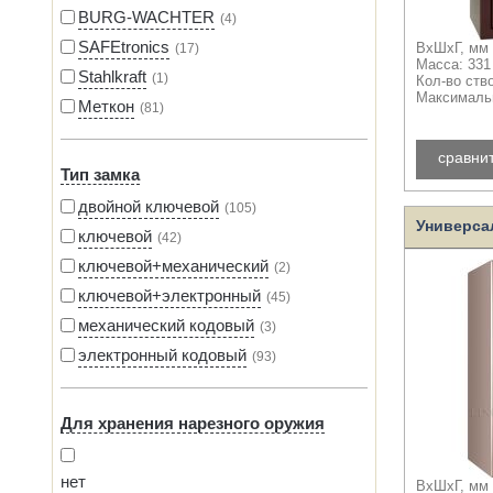
BURG-WACHTER
4
SAFEtronics
17
ВхШхГ, мм 
Масса: 331
Stahlkraft
1
Кол-во ств
Максимальн
Меткон
81
сравни
Тип замка
двойной ключевой
105
Универса
ключевой
42
ключевой+механический
2
ключевой+электронный
45
механический кодовый
3
электронный кодовый
93
Для хранения нарезного оружия
нет
ВхШхГ, мм 