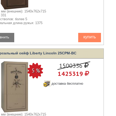
 мм (внешние): 1540x762x715
 331
 стволов: более 5
альная длина ружья: 1375
купить
внить
рсальный сейф Liberty Lincoln 25CPM-BC
1500336
1425319
доставка бесплатно
 мм (внешние): 1540x762x715