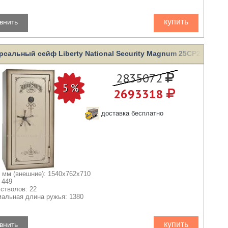
купить
внить
рсальный сейф Liberty National Security Magnum 25CP2-BC.
2835072
2693318
доставка бесплатно
 мм (внешние): 1540x762x710
 449
 стволов: 22
альная длина ружья: 1380
купить
внить