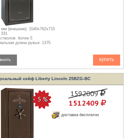
 мм (внешние): 1540x762x715
 331
 стволов: более 5
альная длина ружья: 1375
купить
внить
рсальный сейф Liberty Lincoln 25BZG-BC
1592009
1512409
доставка бесплатно