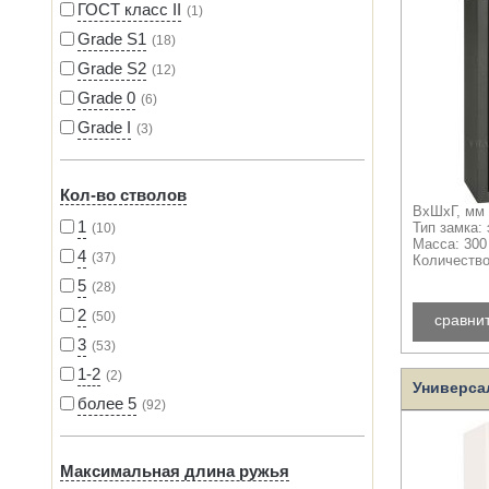
ГОСТ класс II
1
Grade S1
18
Grade S2
12
Grade 0
6
Grade I
3
Кол-во стволов
ВхШхГ, мм 
1
10
Тип замка:
Масса: 300
4
37
Количество
5
28
2
50
сравни
3
53
1-2
2
Универсал
более 5
92
Максимальная длина ружья