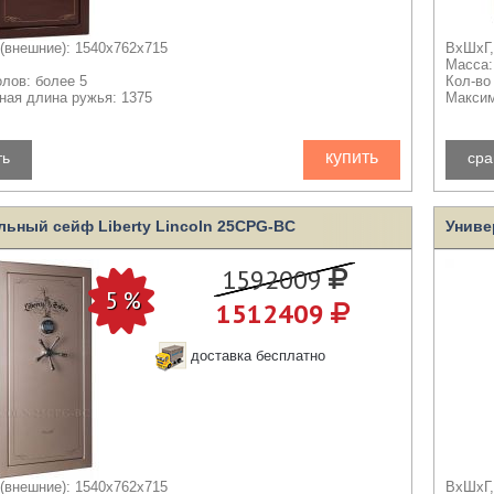
(внешние): 1540x762x715
ВхШхГ,
Масса:
олов: более 5
Кол-во
ая длина ружья: 1375
Максим
купить
ть
сра
льный сейф Liberty Lincoln 25CPG-BC
Униве
1592009
1512409
доставка бесплатно
(внешние): 1540x762x715
ВхШхГ,