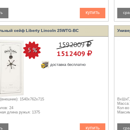
купить
ть
сра
льный сейф Liberty Lincoln 25WTG-BC
Униве
1592009
1512409
доставка бесплатно
(внешние): 1540x762x715
ВхШхГ,
Масса:
олов: 24
Кол-во
ая длина ружья: 1375
Максим
купить
ть
сра