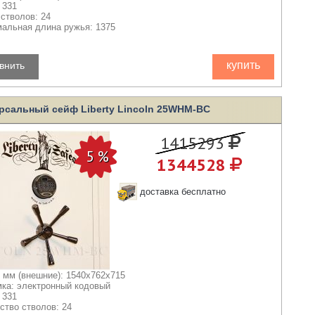
 331
 стволов: 24
альная длина ружья: 1375
купить
внить
рсальный сейф Liberty Lincoln 25WHM-BC
1415293
1344528
доставка бесплатно
 мм (внешние): 1540x762x715
мка: электронный кодовый
 331
ство стволов: 24