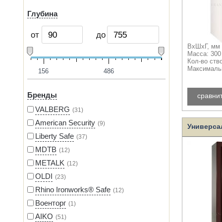
Глубина
от
до
ВхШхГ, мм 
Масса: 300
Кол-во ств
Максимальн
156
486
Бренды
сравни
VALBERG
31
American Security
9
Универса
Liberty Safe
37
MDTB
12
METALK
12
OLDI
23
Rhino Ironworks® Safe
12
Военторг
1
AIKO
51