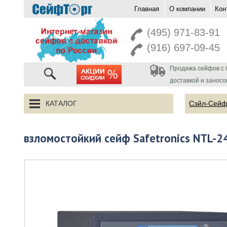
Главная
О компании
Кон
перейти на главную
(495) 971-83-91
(916) 697-09-45
Продажа сейфов с 
акции
доставкой и заносо
КАТАЛОГ
Сэйл-Сей
взломостойкий сейф Safetronics NTL-