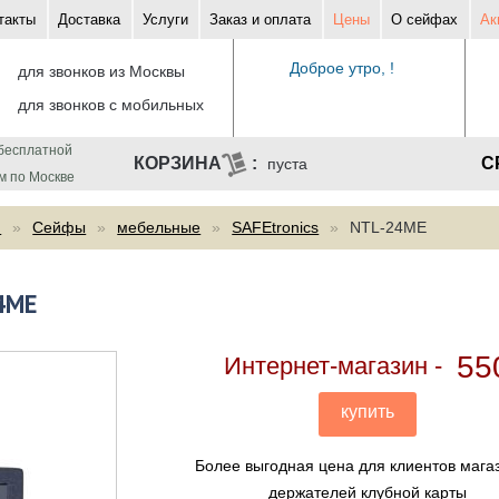
такты
Доставка
Услуги
Заказ и оплата
Цены
О сейфах
Ак
Доброе утро, !
для звонков из Москвы
для звонков с мобильных
бесплатной
С
пуста
м по Москве
ф
Сейфы
мебельные
SAFEtronics
NTL-24ME
24ME
55
Интернет-магазин
купить
Более выгодная цена для клиентов мага
держателей клубной карты