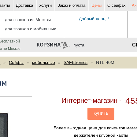
такты
Доставка
Услуги
Заказ и оплата
Цены
О сейфах
Ак
Добрый день, !
для звонков из Москвы
для звонков с мобильных
бесплатной
С
пуста
м по Москве
ф
Сейфы
мебельные
SAFEtronics
NTL-40M
0M
45
Интернет-магазин
купить
Более выгодная цена для клиентов мага
держателей клубной карты