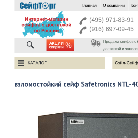
Главная
О компании
Кон
перейти на главную
(495) 971-83-91
(916) 697-09-45
Продажа сейфов с 
акции
доставкой и заносо
КАТАЛОГ
Сэйл-Сей
взломостойкий сейф Safetronics NTL-4