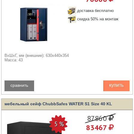
доставка бесплатно
скидка 50% на монтаж
ВхШхГ, мм (внешние): 630x440x354
Масса: 43
купить
сравнить
мебельный сейф ChubbSafes WATER S1 Size 40 KL
87860
83467