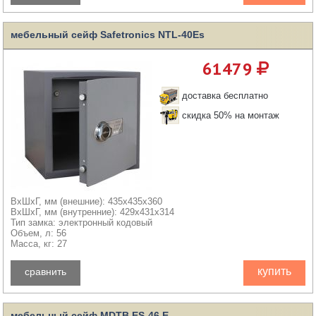
мебельный сейф Safetronics NTL-40Es
61479
доставка бесплатно
скидка 50% на монтаж
ВхШхГ, мм (внешние): 435x435x360
ВхШхГ, мм (внутренние): 429x431x314
Тип замка: электронный кодовый
Объем, л: 56
Масса, кг: 27
купить
сравнить
мебельный сейф MDTB ES-46.E