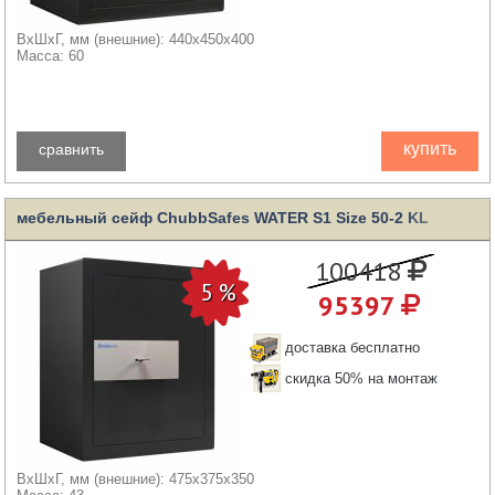
ВхШхГ, мм (внешние): 440x450x400
Масса: 60
купить
сравнить
мебельный сейф ChubbSafes WATER S1 Size 50-2 KL
100418
95397
доставка бесплатно
скидка 50% на монтаж
ВхШхГ, мм (внешние): 475x375x350