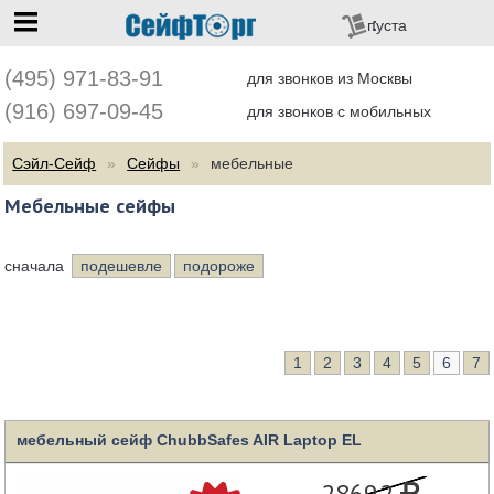
перейти на главную
пуста
(495) 971-83-91
для звонков из Москвы
(916) 697-09-45
для звонков с мобильных
Сэйл-Сейф
Сейфы
мебельные
Мебельные сейфы
сначала
подешевле
подороже
1
2
3
4
5
6
7
мебельный сейф ChubbSafes AIR Laptop EL
28692