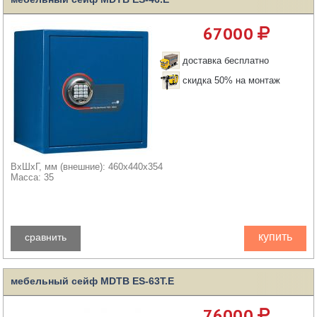
67000
доставка бесплатно
скидка 50% на монтаж
ВхШхГ, мм (внешние): 460x440x354
Масса: 35
купить
сравнить
мебельный сейф MDTB ES-63Т.Е
76000