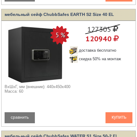
мебельный сейф ChubbSafes EARTH S2 Size 40 EL
127305
120940
доставка бесплатно
скидка 50% на монтаж
ВхШхГ, мм (внешние): 440x450x400
Масса: 60
купить
сравнить
мебельный сейф ChubbSafes WATER S1 Size 50-2 EL