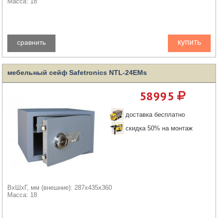
Масса: 18
купить
сравнить
мебельный сейф Safetronics NTL-24EMs
58995
доставка бесплатно
скидка 50% на монтаж
ВхШхГ, мм (внешние): 287x435x360
Масса: 18