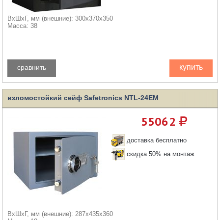
ВхШхГ, мм (внешние): 300x370x350
Масса: 38
купить
сравнить
взломостойкий сейф Safetronics NTL-24EM
55062
доставка бесплатно
скидка 50% на монтаж
ВхШхГ, мм (внешние): 287x435x360