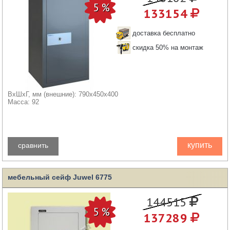
133154
доставка бесплатно
скидка 50% на монтаж
ВхШхГ, мм (внешние): 790x450x400
Масса: 92
купить
сравнить
мебельный сейф Juwel 6775
144515
137289