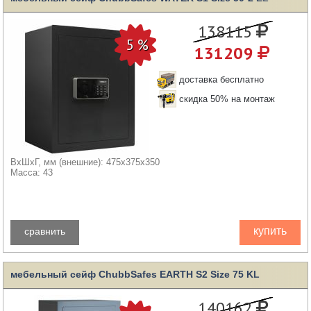
138115
131209
доставка бесплатно
скидка 50% на монтаж
ВхШхГ, мм (внешние): 475x375x350
Масса: 43
купить
сравнить
мебельный сейф ChubbSafes EARTH S2 Size 75 KL
140162