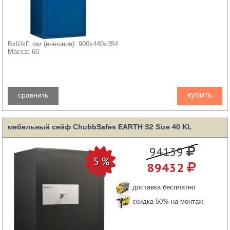
ВхШхГ, мм (внешние): 900x440x354
Масса: 60
купить
сравнить
мебельный сейф ChubbSafes EARTH S2 Size 40 KL
94139
89432
доставка бесплатно
скидка 50% на монтаж