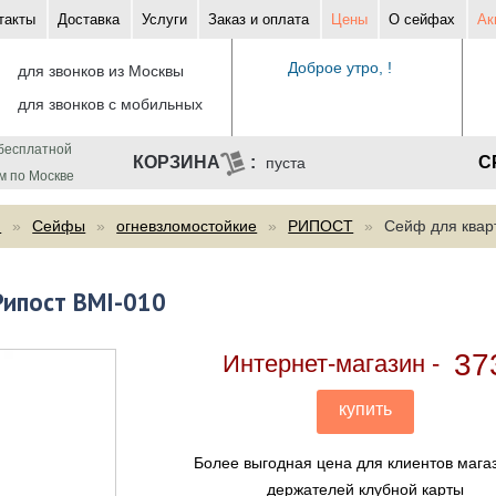
такты
Доставка
Услуги
Заказ и оплата
Цены
О сейфах
Ак
Доброе утро, !
для звонков из Москвы
для звонков с мобильных
бесплатной
С
пуста
м по Москве
ф
Сейфы
огневзломостойкие
РИПОСТ
Сейф для квар
Рипост BMI-010
37
Интернет-магазин
купить
Более выгодная цена для клиентов мага
держателей клубной карты