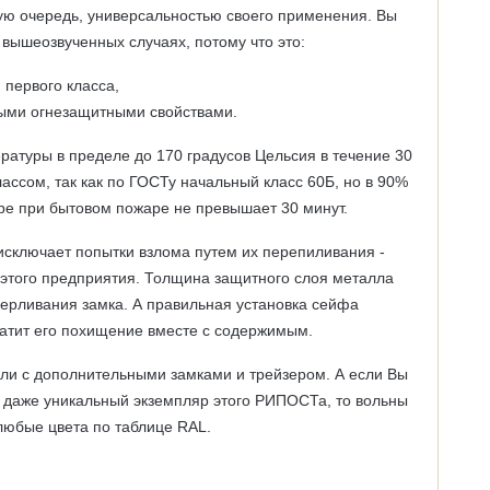
ую очередь, универсальностью своего применения. Вы
 вышеозвученных случаях, потому что это:
 первого класса,
ыми огнезащитными свойствами.
ратуры в пределе до 170 градусов Цельсия в течение 30
ассом, так как по ГОСТу начальный класс 60Б, но в 90%
ре при бытовом пожаре не превышает 30 минут.
сключает попытки взлома путем их перепиливания -
 этого предприятия. Толщина защитного слоя металла
верливания замка. А правильная установка сейфа
атит его похищение вместе с содержимым.
ели с дополнительными замками и трейзером. А если Вы
и даже уникальный экземпляр этого РИПОСТа, то вольны
 любые цвета по таблице RAL.