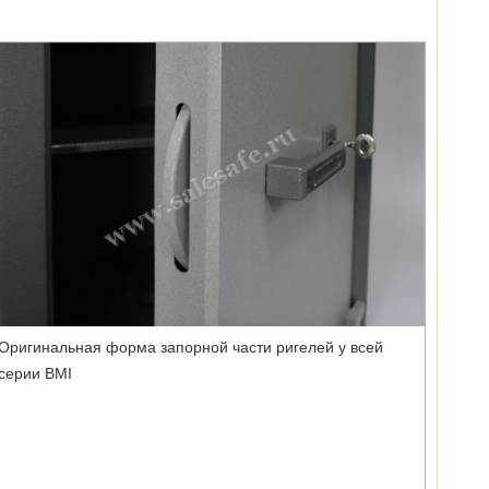
Оригинальная форма запорной части ригелей у всей
серии BMI