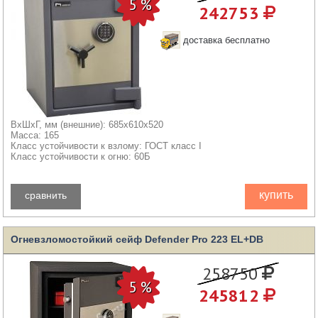
242753
доставка бесплатно
ВхШхГ, мм (внешние): 685x610x520
Масса: 165
Класс устойчивости к взлому: ГОСТ класс I
Класс устойчивости к огню: 60Б
купить
сравнить
Огневзломостойкий сейф Defender Pro 223 EL+DB
258750
245812