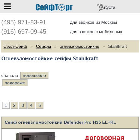
перейти на главную
пуста
(495) 971-83-91
для звонков из Москвы
(916) 697-09-45
для звонков с мобильных
Сэйл-Сейф
Сейфы
огневзломостойкие
Stahlkraft
Огневзломостойкие сейфы Stahlkraft
сначала
подешевле
подороже
1
2
3
4
5
Сейф огневзломостойкий Defender Pro H35 EL+KL
договорная