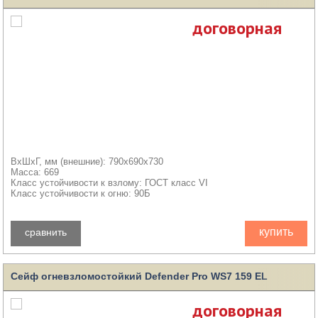
договорная
ВхШхГ, мм (внешние): 790x690x730
Масса: 669
Класс устойчивости к взлому: ГОСТ класс VI
Класс устойчивости к огню: 90Б
купить
сравнить
Сейф огневзломостойкий Defender Pro WS7 159 EL
договорная