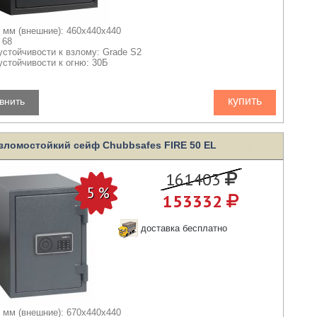
 мм (внешние): 460x440x440
 68
устойчивости к взлому: Grade S2
устойчивости к огню: 30Б
купить
внить
зломостойкий сейф Chubbsafes FIRE 50 EL
161403
153332
доставка бесплатно
 мм (внешние): 670x440x440