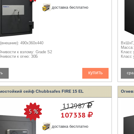
доставка бесплатно
(внешние): 490x360x440
ВхШхГ,
Масса:
йчивости к взлому: Grade S2
Класс 
йчивости к огню: 30Б
Класс 
купить
ть
сра
мостойкий сейф Chubbsafes FIRE 15 EL
Огнев
112987
107338
доставка бесплатно