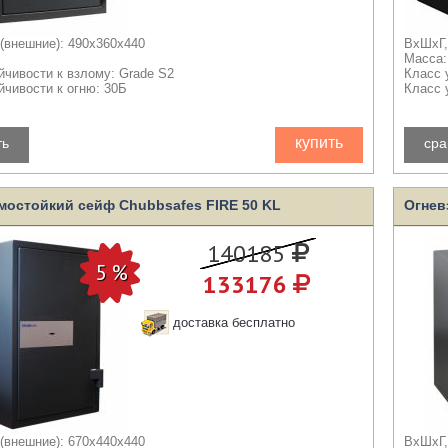
(внешние): 490x360x440
ВхШхГ,
Масса:
йчивости к взлому: Grade S2
Класс 
йчивости к огню: 30Б
Класс 
купить
ть
сра
мостойкий сейф Chubbsafes FIRE 50 KL
Огнев
140185
133176
доставка бесплатно
(внешние): 670x440x440
ВхШхГ,