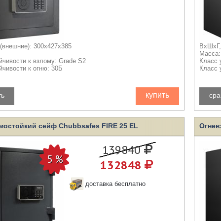
(внешние): 300x427x385
ВхШхГ,
Масса:
йчивости к взлому: Grade S2
Класс 
йчивости к огню: 30Б
Класс 
купить
ть
сра
мостойкий сейф Chubbsafes FIRE 25 EL
Огнев
139840
132848
доставка бесплатно