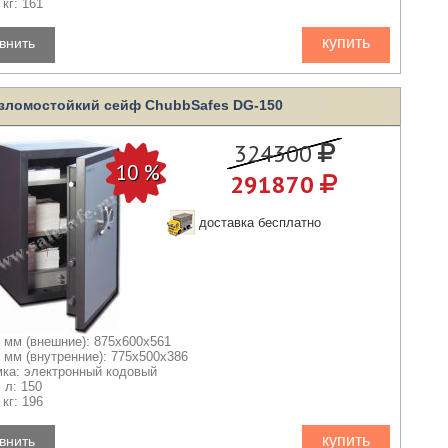
кг: 161
купить
внить
зломостойкий сейф ChubbSafes DG-150
324300
291870
доставка бесплатно
 мм (внешние): 875x600x561
 мм (внутренние): 775x500x386
мка: электронный кодовый
 л: 150
кг: 196
купить
внить