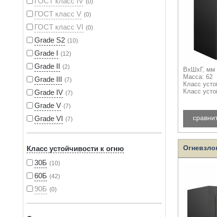
ГОСТ класс IV
0
ГОСТ класс V
0
ГОСТ класс VI
0
Grade S2
10
Grade I
12
Grade II
2
ВхШхГ, мм 
Масса: 62
Grade III
7
Класс усто
Grade IV
Класс усто
7
Grade V
7
сравни
Grade VI
7
Огневзло
Класс устойчивости к огню
30Б
10
60Б
42
90Б
0