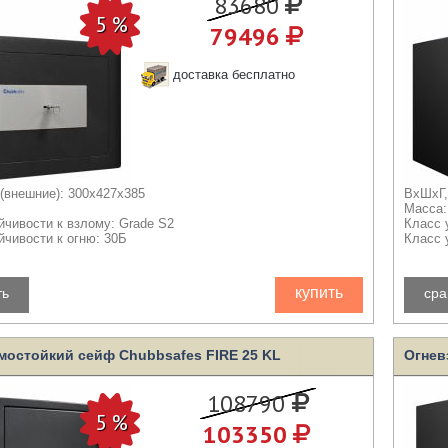
83680
79496
доставка бесплатно
(внешние): 300x427x385
ВхШхГ,
Масса:
йчивости к взлому: Grade S2
Класс 
йчивости к огню: 30Б
Класс 
купить
ть
сра
мостойкий сейф Chubbsafes FIRE 25 KL
Огнев
108790
103350