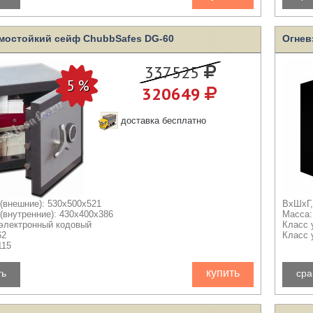
мостойкий сейф ChubbSafes DG-60
Огнев
337525
320649
доставка бесплатно
(внешние): 530x500x521
ВхШхГ,
(внутренние): 430x400x386
Масса:
 электронный кодовый
Класс 
62
Класс 
115
купить
ть
сра