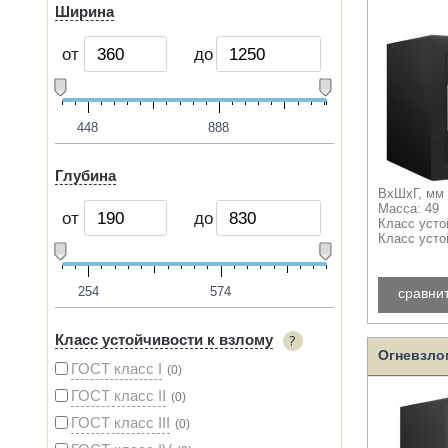
Ширина
от
до
448
888
Глубина
ВхШхГ, мм 
Масса: 49
от
до
Класс усто
Класс усто
254
574
сравни
Класс устойчивости к взлому
Огневзло
ГОСТ класс I
0
ГОСТ класс II
0
ГОСТ класс III
0