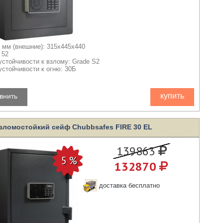
 мм (внешние): 315x445x440
 52
устойчивости к взлому: Grade S2
устойчивости к огню: 30Б
купить
внить
зломостойкий сейф Chubbsafes FIRE 30 EL
139863
132870
доставка бесплатно