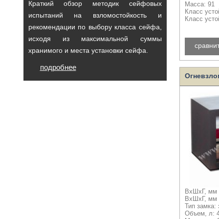
Краткий обзор методик сейфовых
Масса: 91
Класс усто
испытаний на взломостойкость и
Класс усто
рекомендации по выбору класса сейфа,
исходя из максимальной суммы
сравни
хранимого и места установки сейфа.
подробнее
Огневзло
ВхШхГ, мм 
ВхШхГ, мм 
Тип замка:
Объем, л: 