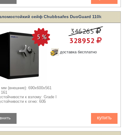
зломостойкий сейф Chubbsafes DuoGuard 110k
346265
328952
доставка бесплатно
 мм (внешние): 690x600x561
 161
устойчивости к взлому: Grade I
устойчивости к огню: 60Б
купить
внить