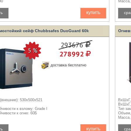
90
Масса, 
купить
ть
сра
мостойкий сейф Chubbsafes DuoGuard 60k
Огнев
293676
278992
доставка бесплатно
(внешние): 530x500x521
ВхШхГ,
ВхШхГ,
йчивости к взлому: Grade I
Тип за
йчивости к огню: 60Б
Объем,
Масса, 
купить
ть
сра