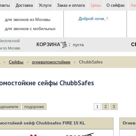
такты
Доставка
Услуги
Заказ и оплата
Цены
О сейфах
Ак
Доброй ночи, !
для звонков из Москвы
для звонков с мобильных
бесплатной
С
пуста
м по Москве
ф
Сейфы
огневзломостойкие
ChubbSafes
омостойкие сейфы ChubbSafes
одешевле
подороже
1
2
3
мостойкий сейф Chubbsafes FIRE 15 KL
Огнев