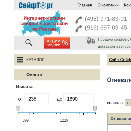
Главная
О компании
Кон
перейти на главную
(495) 971-83-91
(916) 697-09-45
Продажа сейфов с 
акции
доставкой и заносо
КАТАЛОГ
Сэйл-Сей
Фильтр
Огневзл
Высота
от
до
сначала
п
Огневзло
399
1219