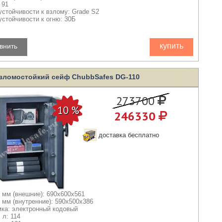
 91
устойчивости к взлому: Grade S2
устойчивости к огню: 30Б
купить
внить
зломостойкий сейф ChubbSafes DG-110
273700
246330
доставка бесплатно
 мм (внешние): 690x600x561
 мм (внутренние): 590x500x386
мка: электронный кодовый
 л: 114