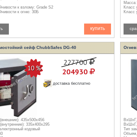
Масса:
йчивости к взлому: Grade S2
Класс 
йчивости к огню: 30Б
Класс 
купить
ть
сра
мостойкий сейф ChubbSafes DG-40
Огнев
227700
204930
доставка бесплатно
(внешние): 435x500x456
ВхШхГ,
(внутренние): 335x400x295
ВхШхГ,
 электронный кодовый
Тип за
40
Объем,