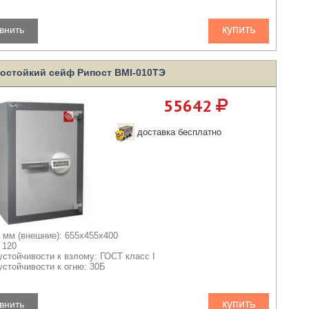
купить
внить
остойкий сейф Рипост BMI-010ТЭ
55642
доставка бесплатно
 мм (внешние): 655x455x400
 120
устойчивости к взлому: ГОСТ класс I
устойчивости к огню: 30Б
купить
внить