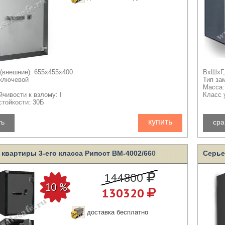
(внешние): 655x455x400
ВхШхГ,
 ключевой
Тип за
Масса:
йчивости к взлому: I
Класс 
стойкости: 30Б
купить
ть
сра
квартиры 3-его класса Рипост ВМ-4002/660
Серье
144800
130320
доставка бесплатно