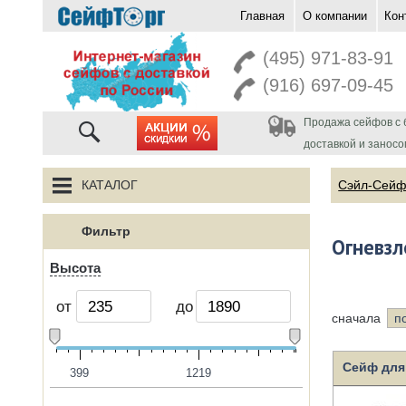
Главная
О компании
Кон
перейти на главную
(495) 971-83-91
(916) 697-09-45
Продажа сейфов с 
акции
доставкой и заносо
КАТАЛОГ
Сэйл-Сей
Фильтр
Огневз
Высота
от
до
сначала
п
Сейф для
399
1219