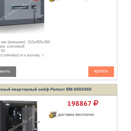
 мм (внешние): 310x455x360
мка: ключевой
 50
устойчивости к взлому: I
купить
внить
зный квартирный сейф Рипост ВМ-6002/660
198867
доставка бесплатно