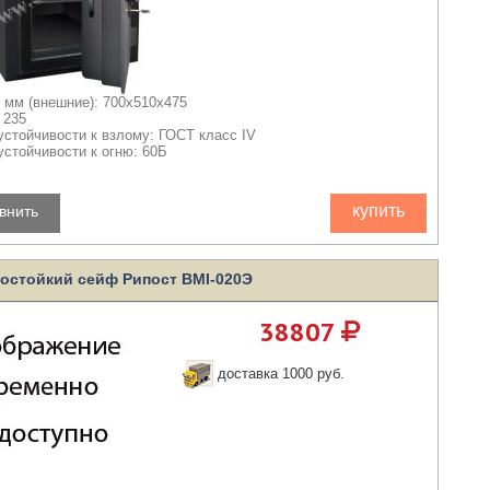
 мм (внешние): 700x510x475
 235
устойчивости к взлому: ГОСТ класс IV
устойчивости к огню: 60Б
купить
внить
остойкий сейф Рипост BMI-020Э
38807
доставка 1000 руб.