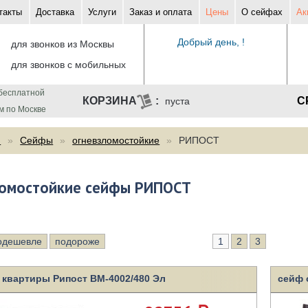
такты
Доставка
Услуги
Заказ и оплата
Цены
О сейфах
Ак
Добрый день, !
для звонков из Москвы
для звонков с мобильных
бесплатной
С
пуста
м по Москве
ф
Сейфы
огневзломостойкие
РИПОСТ
ломостойкие сейфы РИПОСТ
одешевле
подороже
1
2
3
 квартиры Рипост ВМ-4002/480 Эл
сейф 