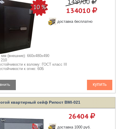
148900
134010
доставка бесплатно
 мм (внешние): 660x480x490
 210
устойчивости к взлому: ГОСТ класс III
устойчивости к огню: 60Б
купить
внить
огой квартирный сейф Рипост BMI-021
26404
доставка 1000 руб.