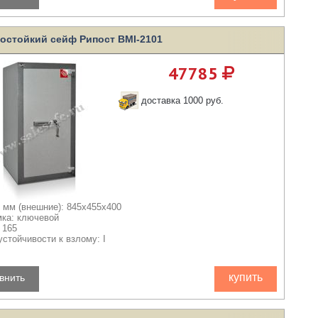
остойкий сейф Рипост BMI-2101
47785
доставка 1000 руб.
 мм (внешние): 845x455x400
мка: ключевой
 165
устойчивости к взлому: I
купить
внить