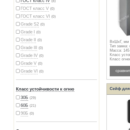
ГОСТ класс IV
8
ГОСТ класс V
0
ГОСТ класс VI
0
Grade S2
0
Grade I
0
Grade II
0
ВхШхГ, мм 
Тип замка:
Grade III
0
Масса: 145
Grade IV
Класс усто
0
Класс огне
Grade V
0
сравни
Grade VI
0
Сейф для 
Класс устойчивости к огню
30Б
29
60Б
21
90Б
0