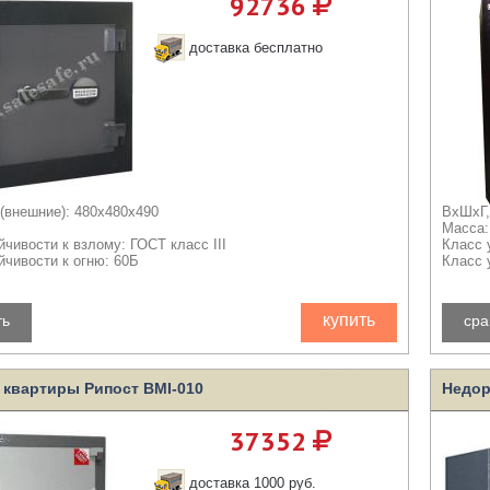
92736
доставка бесплатно
(внешние): 480x480x490
ВхШхГ,
Масса:
йчивости к взлому: ГОСТ класс III
Класс 
йчивости к огню: 60Б
Класс 
купить
ть
сра
 квартиры Рипост BMI-010
Недор
37352
доставка 1000 руб.