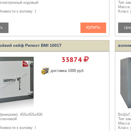
 электронный кодовый
Тип за
Масса:
йчивости к взлому: I
Класс 
купить
ть
сра
ойкий сейф Рипост ВМI 1001T
взлом
33874
доставка 1000 руб.
(внешние): 455x455x400
ВхШхГ,
 ключевой
Тип за
Масса:
йчивости к взлому: I
Класс 