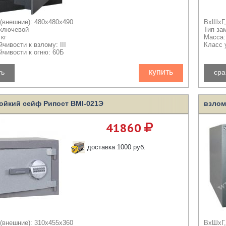
(внешние): 480x480x490
ВхШхГ,
 ключевой
Тип за
кг
Масса:
чивости к взлому: III
Класс 
йчивости к огню: 60Б
купить
ть
сра
ойкий сейф Рипост BMI-021Э
взлом
41860
доставка 1000 руб.
(внешние): 310x455x360
ВхШхГ,