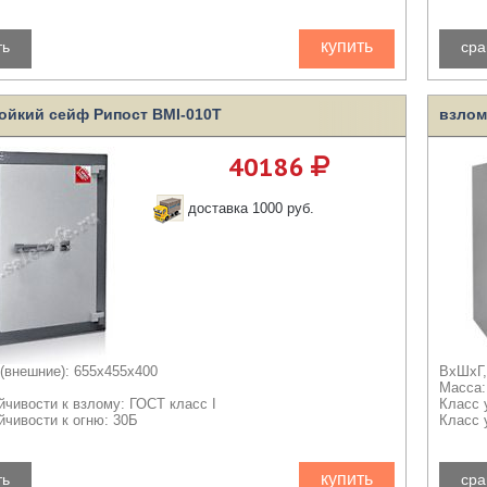
купить
ть
сра
ойкий сейф Рипост BMI-010Т
взлом
40186
доставка 1000 руб.
(внешние): 655x455x400
ВхШхГ,
Масса:
йчивости к взлому: ГОСТ класс I
Класс 
йчивости к огню: 30Б
Класс 
купить
ть
сра