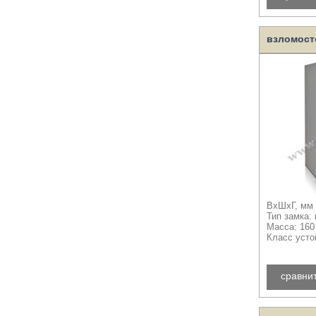
взломост
ВхШхГ, мм 
Тип замка:
Масса: 160
Класс усто
сравни