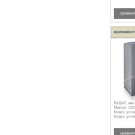
сравни
взломост
ВхШхГ, мм 
Масса: 120
Класс усто
Класс усто
сравни