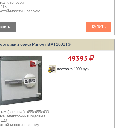
мка: ключевой
 115
устойчивости к взлому: I
купить
внить
остойкий сейф Рипост BMI 1001TЭ
49395
доставка 1000 руб.
 мм (внешние): 455x455x400
мка: электронный кодовый
 120
устойчивости к взлому: I