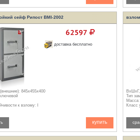
ойкий сейф Рипост BMI-2002
взлом
62597
доставка бесплатно
(внешние): 845x455x400
ВхШхГ,
 ключевой
Тип за
Масса:
йчивости к взлому: I
Класс 
купить
ть
сра