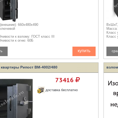
(внешние): 660x480x490
ВхШхГ,
 ключевой
Масса:
Класс 
йчивости к взлому: ГОСТ класс III
Класс 
йчивости к огню: 60Б
купить
ть
сра
 квартиры Рипост ВМ-4002/480
взлом
73416
доставка бесплатно