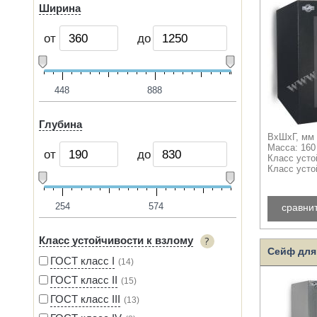
Ширина
от
до
448
888
Глубина
ВхШхГ, мм 
Масса: 160
от
до
Класс усто
Класс усто
254
574
сравни
Класс устойчивости к взлому
Сейф для
ГОСТ класс I
14
ГОСТ класс II
15
ГОСТ класс III
13