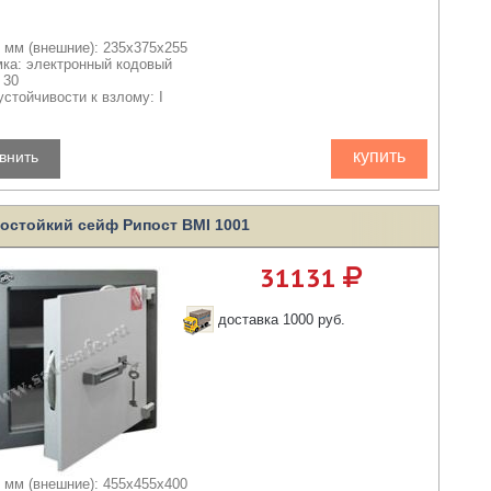
 мм (внешние): 235x375x255
мка: электронный кодовый
 30
устойчивости к взлому: I
купить
внить
остойкий сейф Рипост BMI 1001
31131
доставка 1000 руб.
 мм (внешние): 455x455x400