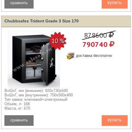
купить
сравнить
Chubbsafes Trident Grade 3 Size 170
878600
790740
доставка бесплатно
ВхШхГ, мм (внешние): 920x730x640
ВхШхГ, мм (внутренние): 750x560x400
Тип замка: ключевой+электронный
Объем, л: 168
Масса, кг: 670
купить
сравнить