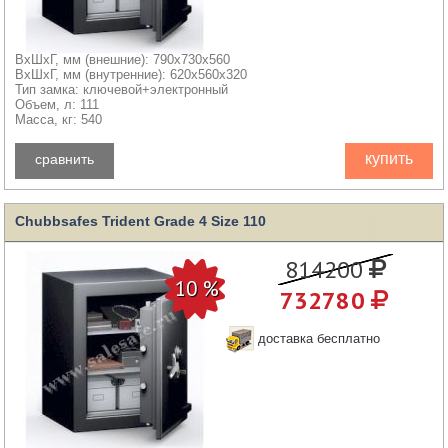
ВхШхГ, мм (внешние): 790x730x560
ВхШхГ, мм (внутренние): 620x560x320
Тип замка: ключевой+электронный
Объем, л: 111
Масса, кг: 540
купить
сравнить
Chubbsafes Trident Grade 4 Size 110
814200
732780
доставка бесплатно