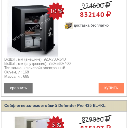
924600
832140
доставка бесплатно
ВхШхГ, мм (внешние): 920x730x640
ВхШхГ, мм (внутренние): 750x560x400
Тип замка: ключевой+электронный
Объем, л: 168
Масса, кг: 695
купить
сравнить
Сейф огневзломостойкий Defender Pro 435 EL+KL
879060