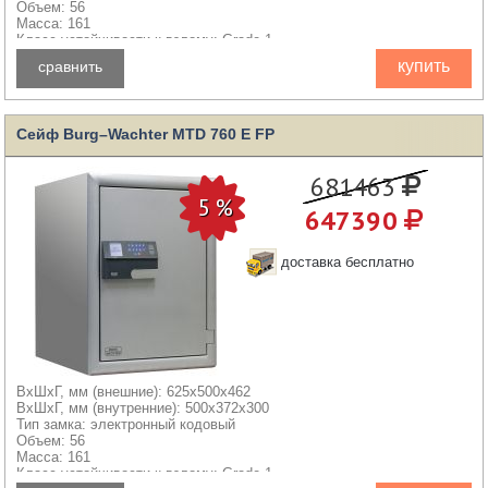
Объем: 56
Масса: 161
Класс устойчивости к взлому: Grade 1
Класс устойчивости к огню: 60Б
купить
сравнить
Сейф Burg–Wachter MTD 760 E FP
681463
647390
доставка бесплатно
ВхШхГ, мм (внешние): 625x500x462
ВхШхГ, мм (внутренние): 500x372x300
Тип замка: электронный кодовый
Объем: 56
Масса: 161
Класс устойчивости к взлому: Grade 1