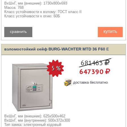
ВхШхГ, мм (внешние): 1730x800x693
Масса: 768
Класс устойчивости к взлому: ГОСТ класс II
Класс устойчивости к огню: 60Б
купить
сравнить
взломостойкий сейф BURG-WACHTER MTD 36 F60 E
681463
647390
доставка бесплатно
ВхШхГ, мм (внешние): 625x500x462
ВхШхГ, мм (внутренние): 500x372x300
Тип замка: электронный кодовый