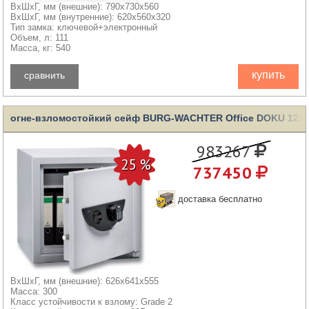
ВхШхГ, мм (внешние): 790x730x560
ВхШхГ, мм (внутренние): 620x560x320
Тип замка: ключевой+электронный
Объем, л: 111
Масса, кг: 540
купить
сравнить
огне-взломостойкий сейф BURG-WACHTER Office DOKU 121 
983267
737450
доставка бесплатно
ВхШхГ, мм (внешние): 626x641x555
Масса: 300
Класс устойчивости к взлому: Grade 2