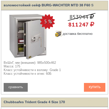
взломостойкий сейф BURG-WACHTER MTD 38 F60 S
853944
811247
доставка бесплатно
ВхШхГ, мм (внешние): 985x500x462
Масса: 175
Класс устойчивости к взлому: Grade 1
Класс устойчивости к огню: 60Б
купить
сравнить
Chubbsafes Trident Grade 4 Size 170