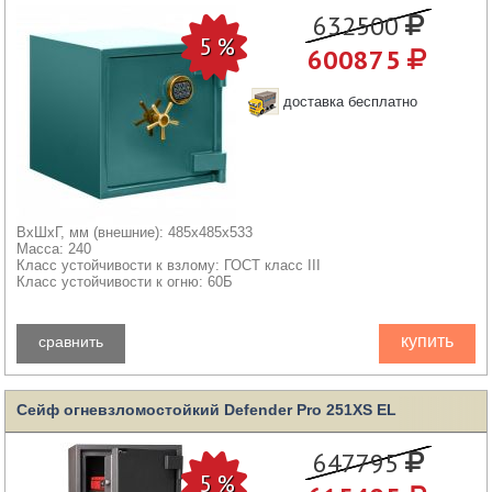
632500
600875
доставка бесплатно
ВхШхГ, мм (внешние): 485x485x533
Масса: 240
Класс устойчивости к взлому: ГОСТ класс III
Класс устойчивости к огню: 60Б
купить
сравнить
Сейф огневзломостойкий Defender Pro 251XS EL
647795