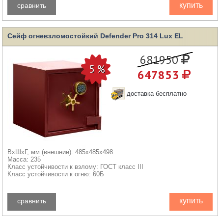
Класс устойчивости к огню: 60Б
купить
сравнить
Сейф огневзломостойкий Defender Pro 314 Lux EL
681950
647853
доставка бесплатно
ВхШхГ, мм (внешние): 485x485x498
Масса: 235
Класс устойчивости к взлому: ГОСТ класс III
Класс устойчивости к огню: 60Б
купить
сравнить