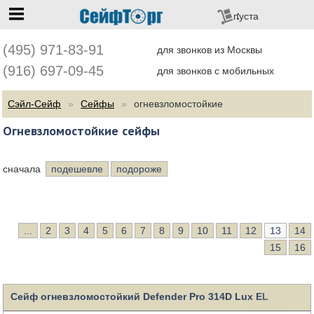
перейти на главную
пуста
(495) 971-83-91
для звонков из Москвы
(916) 697-09-45
для звонков с мобильных
Сэйл-Сейф
Сейфы
огневзломостойкие
Огневзломостойкие сейфы
сначала
подешевле
подороже
...
2
3
4
5
6
7
8
9
10
11
12
13
14
15
16
Сейф огневзломостойкий Defender Pro 314D Lux EL