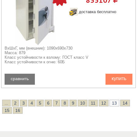
835107
доставка бесплатно
ВхШхГ, мм (внешние): 1090x690x730
Масса: 879
Класс устойчивости к взлому: ГОСТ класс V
Класс устойчивости к огню: 60Б
купить
сравнить
...
2
3
4
5
6
7
8
9
10
11
12
13
14
15
16