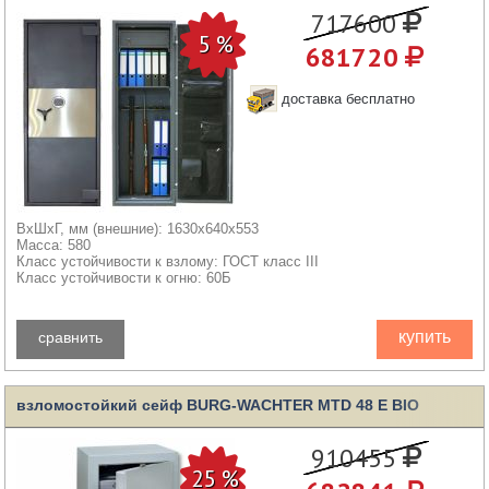
717600
681720
доставка бесплатно
ВхШхГ, мм (внешние): 1630x640x553
Масса: 580
Класс устойчивости к взлому: ГОСТ класс III
Класс устойчивости к огню: 60Б
купить
сравнить
взломостойкий сейф BURG-WACHTER MTD 48 E BIO
910455