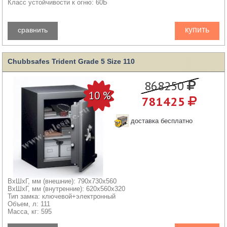
Класс устойчивости к огню: 60Б
купить
сравнить
Chubbsafes Trident Grade 5 Size 110
868250
781425
доставка бесплатно
ВхШхГ, мм (внешние): 790x730x560
ВхШхГ, мм (внутренние): 620x560x320
Тип замка: ключевой+электронный
Объем, л: 111
Масса, кг: 595