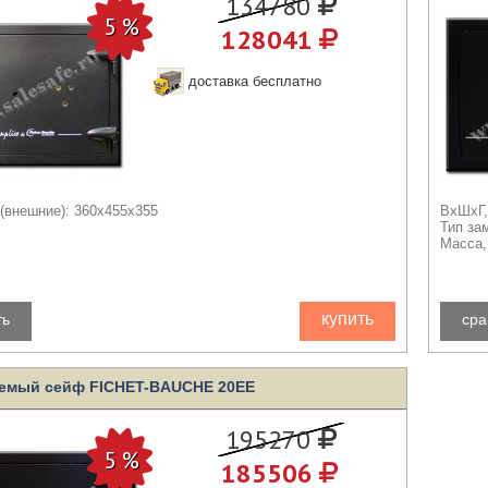
134780
128041
доставка бесплатно
(внешние): 360x455x355
ВхШхГ,
Тип за
Масса, 
купить
ть
сра
емый сейф FICHET-BAUCHE 20EE
195270
185506