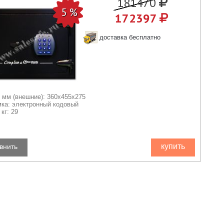
181470
172397
доставка бесплатно
 мм (внешние): 360x455x275
мка: электронный кодовый
кг: 29
купить
внить