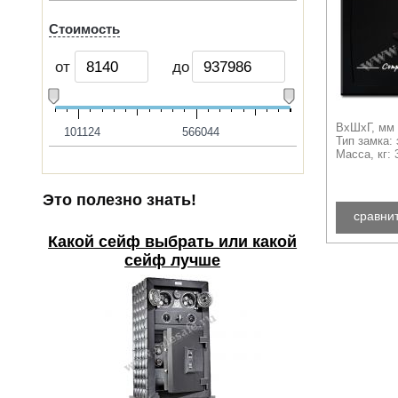
Стоимость
от
до
ВхШхГ, мм 
101124
566044
Тип замка:
Масса, кг: 
Это полезно знать!
сравни
Какой сейф выбрать или какой
сейф лучше