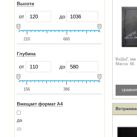
Высота
от
до
210
660
Глубина
ВхШхГ, мм 
Масса: 66
от
до
156
386
сравни
Вмещает формат A4
Встраива
да
2