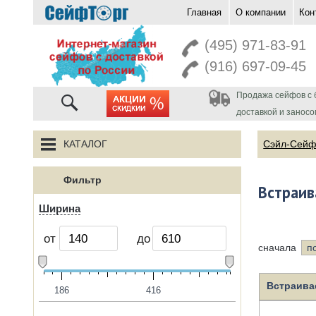
Главная
О компании
Кон
перейти на главную
(495) 971-83-91
(916) 697-09-45
Продажа сейфов с 
акции
доставкой и заносо
КАТАЛОГ
Сэйл-Сей
Фильтр
Встраи
Ширина
от
до
сначала
п
Встраива
186
416