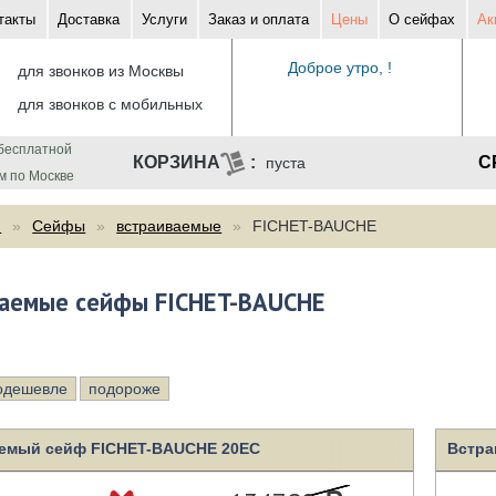
такты
Доставка
Услуги
Заказ и оплата
Цены
О сейфах
Ак
Доброе утро, !
для звонков из Москвы
для звонков с мобильных
бесплатной
С
пуста
м по Москве
ф
Сейфы
встраиваемые
FICHET-BAUCHE
ваемые сейфы FICHET-BAUCHE
одешевле
подороже
емый сейф FICHET-BAUCHE 20EC
Встра