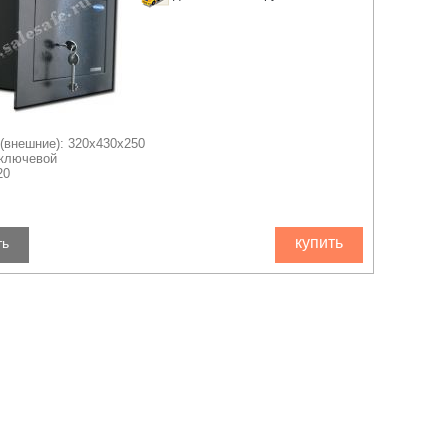
(внешние): 320x430x250
 ключевой
20
купить
ть