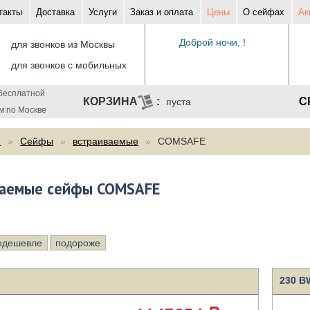
такты
Доставка
Услуги
Заказ и оплата
Цены
О сейфах
Ак
Доброй ночи, !
для звонков из Москвы
для звонков с мобильных
бесплатной
С
пуста
м по Москве
ф
Сейфы
встраиваемые
COMSAFE
ваемые сейфы COMSAFE
одешевле
подороже
230 B