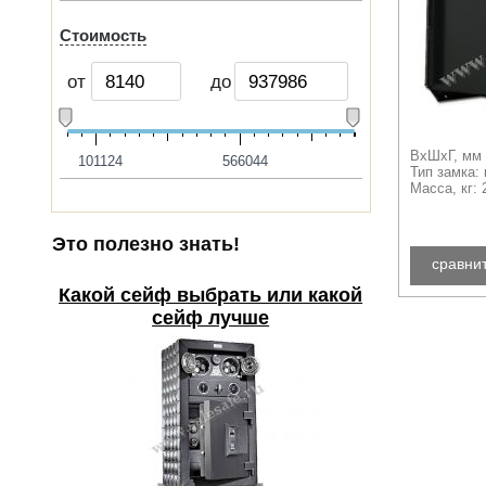
Стоимость
от
до
ВхШхГ, мм 
101124
566044
Тип замка:
Масса, кг: 
Это полезно знать!
сравни
Какой сейф выбрать или какой
сейф лучше