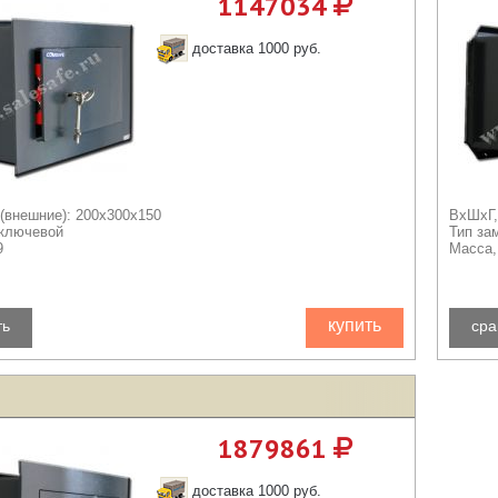
1147034
доставка 1000 руб.
(внешние): 200x300x150
ВхШхГ,
 ключевой
Тип за
9
Масса, 
купить
ть
сра
1879861
доставка 1000 руб.