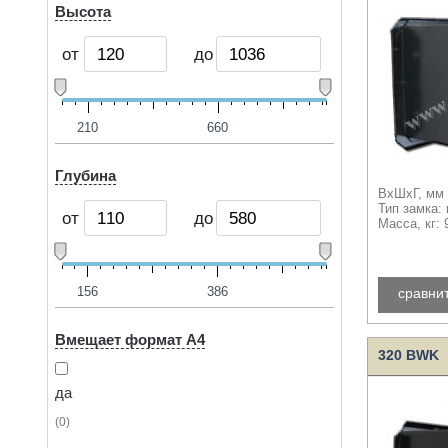
Высота
от
до
210
660
Глубина
ВхШхГ, мм 
Тип замка:
от
до
Масса, кг: 
156
386
сравни
Вмещает формат A4
320 BWK
да
0