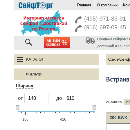
Главная
О компании
Кон
перейти на главную
(495) 971-83-91
(916) 697-09-45
Продажа сейфов с 
акции
доставкой и заносо
КАТАЛОГ
Сэйл-Сей
Фильтр
Встраи
Ширина
от
до
сначала
п
200 BWK
186
416